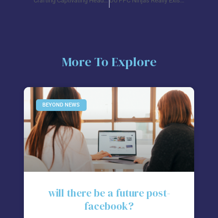
Crafting Captivating Headlines: Your awesome post title goes here
Do PPC Ninjas Really Exist?
More To Explore
BEYOND NEWS
will there be a future post-
facebook?