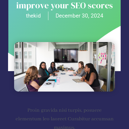
improve your SEO scores
thekid
December 30, 2024
Proin gravida nisi turpis, posuere
elementum leo laoreet Curabitur accumsan
maximus.