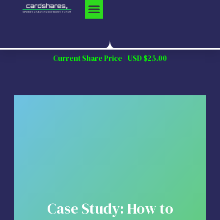
Skip
to
content
Current Share Price | USD $25.00
Case Study: How to